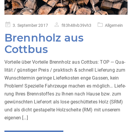
Posted
3. September 2017
f83h48vb39vh3
Allgemein
on
Brenn­holz aus
Cottbus
Vor­tei­le über Vor­tei­le Brenn­holz aus Cott­bus: TOP — Qua­
li­tät / güns­ti­ger Preis / prak­tisch & schnell Lie­fe­rung zum
Wunsch­ter­min gerin­ge Lie­fer­kos­ten enge Gas­sen, kein
Pro­blem! Spe­zi­el­le Fahr­zeu­ge machen es mög­lich… Lie­fe­
rung Ihres Brenn­stof­fes zu Ihnen nach Hau­se bzw. zum
gewünsch­ten Lie­fer­ort als lose geschüt­te­tes Holz (SRM)
und als dicht gesta­pel­te Holz­schei­te (RM) mit unse­rem
eigenen […]