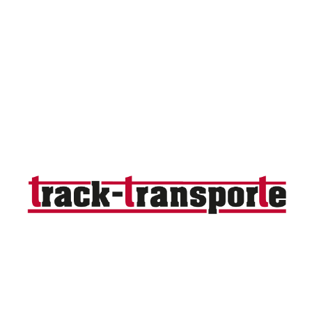
UNTERNEHMEN
track-transporte - Adrian Kahl
info@track-transporte.de
Drewitzer Straße 3 |
03042 Cottbus